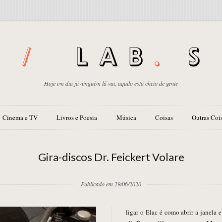
Hoje em dia já ninguém lá vai, aquilo está cheio de gente
Cinema e TV
Livros e Poesia
Música
Coisas
Outras Coi
Gira-discos Dr. Feickert Volare
Publicado em 29/06/2020
ligar o Elac é como abrir a janela e