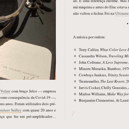
ali. É uma diferença enorme. Mas 
má máquina e antes do Elac estava a
não voltou a fechar. Foi na
Ultimate
A música por ordem:
Terry Callier,
What Color Love I
Cassandra Wilson,
Traveling Mi
John Coltrane,
A Love Supreme
Minoru Muraoka, Bamboo, 197
Cowboys Junkies,
Trinity Sessio
Trentemøller,
The Last Resort
, 
Jarvis Cocker, Chilly Gonzales,
 Volare
com braço Jelco — empresa
Marlon Williams,
Make Way for
 como consequência da Covid-19 —,
Benjamim Clementine, At Least
s anos. Foram utilizados dois pré-
neteer Sedley
com quase 20 anos e
nça que faz um pré-amplificador…