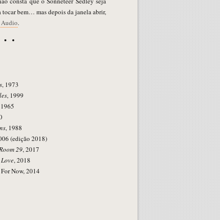
não consta que o Sonneteer Sedley seja
 tocar bem… mas depois da janela abrir,
 Audio
.
s
, 1973
les
, 1999
, 1965
0
ns
, 1988
2006 (edição 2018)
Room 29
, 2017
 Love
, 2018
 For Now, 2014