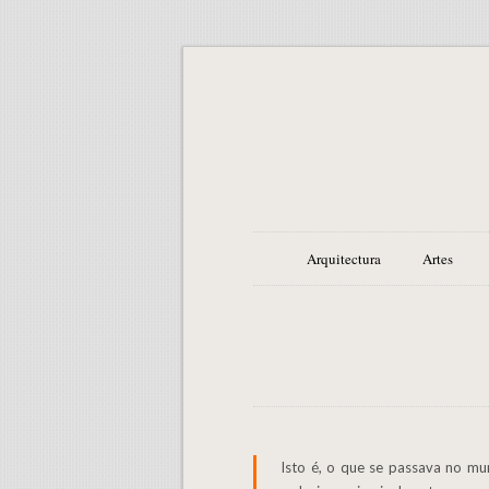
Arquitectura
Artes
Isto é, o que se passava no mundo dos adultos, na cabeça de pessoas tão sensatas, nos seus corpos impregnados de saber? O que é que os