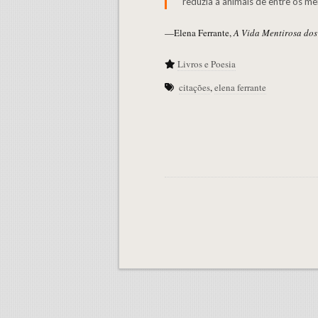
reduzia a animais de entre os me
—Elena Ferrante,
A Vida Mentirosa dos
Livros e Poesia
citações
,
elena ferrante