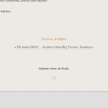
nos confiáveis, piores que répteis?
 Adultos
Outros artigos
«
DS Audio DS-E1
Avishai Cohen Big Vicious: Teardrop
»
Algumas coisas são ficção.