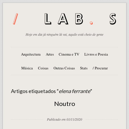
Hoje em dia já ninguém lá vai, aquilo está cheio de gente
Arquitectura
Artes
Cinema e TV
Livros e Poesia
Música
Coisas
Outras Coisas
Stats
/ Procurar
Artigos etiquetados “
elena ferrante
”
Noutro
Publicado em 01/11/2020