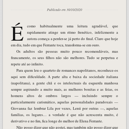
Publicado em 30/10/2020
É
como habitualmente uma leitura agradável, que
rapidamente atinge um ritmo frenético, infelizmente a
autora começa a perder-se já perto do final. Claro que hoje
em dia, tudo em que Ferrante toca, transforma-se em ouro.
Os adultos são pessoas muito pouco recomendáveis, mas
francamente, os seus filhos não são melhores. Tudo se perpetua e
repete até ao infinito.
Para quem leu o quarteto de romances napolitanos, reconhece-os
aqui sem dificuldade. A parte alta e baixa da sociedade italiana
(napolitana), a gente chã e os intelectuais da esquerda manhosa
sempre aspirando a muito mais, as mulheres bonitas e as feias, os
homens altos de ombros largos — incluindo sempre o
particularmente carismático, aquelas personalidades paradoxais —
Giovanna faz lembrar Lila por vezes, Lenú por outras —, aquelas
famílias, os lugares… a verdade é que não acrescenta muito, é
derivativo e no fim, fica longe do melhor de Elena Ferrante.
Não posso dizer que não gostei, mas também não posso dizer que