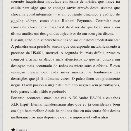
corrente fraquíssima modulada em forma de música que nasce na
célula para algo que se consiga ouvir através deste sistema que
chocalha constantemente — é um conjunto dinâmico e caótico de
jiggling things
, como dizia Richard Feynman. Controlar esse
constante chocalhar é mais fácil de dizer do que fazer, mas é em
última análise um dos grandes objectivos de um bom gira-discos.
E assim, acho que se percebem duas coisas que notei imediatamente:
A primeira uma precisão sonora que corresponde metaforicamente à
precisão da HS-001, incrível. A segunda foi mais difícil, primeiro
comecei a achar os discos mais silenciosos ao que se juntava um
destaque mais acentuado de todos os micro-sons e efeitos. E essa
sensação crescia com cada nova música… e lembrei-me das
descrições que já li inúmeras vezes: O palco ficou completamente
negro. O som passou a surgir de um fundo negro e sem perturbações,
tudo parece mais nítido e profundo.
Portanto, aconteceu mais uma vez. A DS Audio HS-001 e os cabos
XLR Esprit Eterna, transformaram algo que eu já considerava bom
em algo bem melhor. Ainda há poucos dias eu não sentia falta destes
melhoramentos, mas depois de ouvir, é impossível voltar atrás.
Coisas