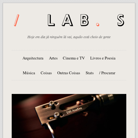
Hoje em dia já ninguém lá vai, aquilo está cheio de gente
Arquitectura
Artes
Cinema e TV
Livros e Poesia
Música
Coisas
Outras Coisas
Stats
/ Procurar