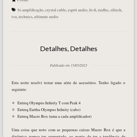
bi-amplificação
,
crystal cable
,
esprit audio
,
hi-fi
,
raidho
,
siltech
,
t+a
,
technics
,
ultimate audio
Detalhes, Detalhes
Publicado em 15/05/2023
Esta noite resolvi testar uma série de acessórios. Tenho ligado o
seguinte:
Entreq Olympus Infinity T com Peak 4
Entreq Eartha Olympus Infinity (cabo)
Entreq Macro Box (uma a cada amplificador)
Uma coisa que noto com as pequenas caixas Macro Box é que a
dinâmica parece ter aumentado, ao ponto de ter a tendência de