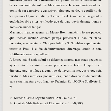
baixar um ponto de volume. Mas também acho o som mais agudo ao
ponto de ser agressivo e cansativo, julgo que perdeu o equilíbrio de
ter apenas a Olympus Infinity T com o Peak 4 — e uma das grandes
qualidades foi eu ter verificado que dá para ouvir durante horas e
horas sem nunca fatigar.
Mantendo ligadas apenas as Macro Box, também não me pareceu
que tocasse melhor, embora pareça preferível a não ter nada.
Portanto, vou manter a Olympus Infinity T. Também experimentei
retirar o Peak 4 e faz definitivamente diferença, sendo o som
subtilmente menos agradável.
A Entreq não é nada subtil na diferença sonora, mas estes pequenos
ajustes são e eu sinto menos prazer nestes testes. O que ouço
diferente que justifique algum tipo de investimento, gosto que seja
imediato. Mas subtileza, por subtileza, tenho dois cabos de corrente
para experimentar e vou ligar ao Technics SL-1000R e SoulNote E-
2:
Siltech Classic Legend 680P (1,5m 2.878,20€)
Crystal Cable Reference2 Diamond (1m 1.050,00€)