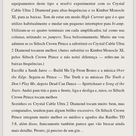
equipamentos deste tipo e resolvi experimentar com os Crystal
Cable Ultra 2 Diamond para altas frequências e os Kimber Monocle
XL para as baixas. Tem de estar em modo
High Current
que é o que
utilizo habitualmente e mudar um pequeno interruptor para
bi-amp
.
Utilizam-se os quatro terminais em cada amplificador, tal como nas
colunas, retirando os
jumpers
. Toca belissimamente. Muito me vou
admirar se os Siltech Crown Prince a substituir os Crystal Cable Ultra
2 Diamond tocarem melhor. (Antes substitui os Kimber Monocle XL
pelos Siltech Crown Prince e não notei diferença — refiro-me às
baixas frequências.)
Escolhi a Sarah Jaroz — Build Me Up From Bones e a música
Over
the Edge
. Seguiu-se Prince — The Truth e as músicas
The Truth
e
Don’t Play Me
, depois Dead Can Dance — Spiritchaser e
Song of the
Stars
. Andei para trás e para a frente, liga e desliga e, raios, os Siltech
Crown Prince tocam melhor.
Sozinhos os Crystal Cable Ultra 2 Diamond tocam muito bem, mas
comparados, tendem para algum brilho excessivo. Os Siltech Crown
Prince integram muito melhor os médios e agudos das Raidho TD
3.8, além disso, francamente também parece que vão buscar ainda
mais detalhe. Pronto, já preciso de um gin…