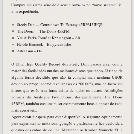
Comprei mais uma série de discos e ouvi-los no “novo sistema” foi
uma experiência.
Steely Dan — Countdown To Ecstasy 45RPM UHQR
The Doors — The Doors 45RPM
Vieux Farka Touré et Khruangbin – Ali
Herbie Hancock – Empyrean Isles
Altın Gün – On
O Ultra High Quality Record dos Steely Dan, passou a ser com a
maior das facilidades um dos melhores discos que tenho. Já tinha de
alguma forma decidido que não ia comprar mais nenhum UHQR
devido ao preço inacreditável (passa os 200,00€), mas de facto são
discos que estão uns furos acima de todos os outros. As edições
normais da Analogue Productions, designadamente The Doors
45RPM, também costumam ser extremamente boas e apesar de tudo
mais acessíveis.
Agora estou à espera para estar disponível o seguinte equipamento
para experimentar nesta configuração e praticamente fica decidida a
questão dos cabos de coluna. Mantenho os Kimber Monocle XL e