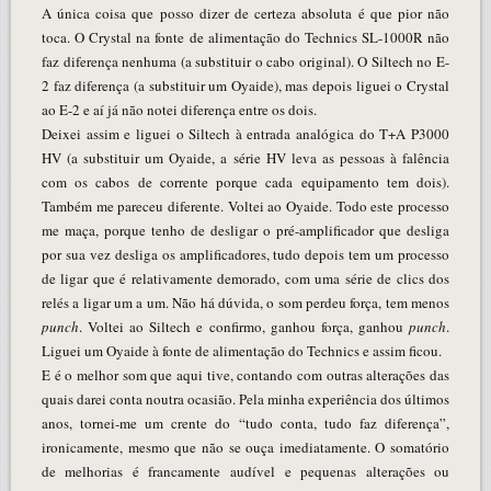
A única coisa que posso dizer de certeza absoluta é que pior não
toca. O Crystal na fonte de alimentação do Technics SL-1000R não
faz diferença nenhuma (a substituir o cabo original). O Siltech no E-
2 faz diferença (a substituir um Oyaide), mas depois liguei o Crystal
ao E-2 e aí já não notei diferença entre os dois.
Deixei assim e liguei o Siltech à entrada analógica do T+A P3000
HV (a substituir um Oyaide, a série HV leva as pessoas à falência
com os cabos de corrente porque cada equipamento tem dois).
Também me pareceu diferente. Voltei ao Oyaide. Todo este processo
me maça, porque tenho de desligar o pré-amplificador que desliga
por sua vez desliga os amplificadores, tudo depois tem um processo
de ligar que é relativamente demorado, com uma série de clics dos
relés a ligar um a um. Não há dúvida, o som perdeu força, tem menos
punch
. Voltei ao Siltech e confirmo, ganhou força, ganhou
punch
.
Liguei um Oyaide à fonte de alimentação do Technics e assim ficou.
E é o melhor som que aqui tive, contando com outras alterações das
quais darei conta noutra ocasião. Pela minha experiência dos últimos
anos, tornei-me um crente do “tudo conta, tudo faz diferença”,
ironicamente, mesmo que não se ouça imediatamente. O somatório
de melhorias é francamente audível e pequenas alterações ou