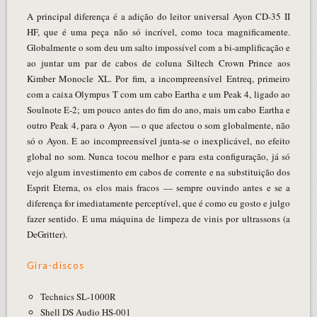
A principal diferença é a adição do leitor universal Ayon CD-35 II
HF, que é uma peça não só incrível, como toca magnificamente.
Globalmente o som deu um salto impossível com a bi-amplificação e
ao juntar um par de cabos de coluna Siltech Crown Prince aos
Kimber Monocle XL. Por fim, a incompreensível Entreq, primeiro
com a caixa Olympus T com um cabo Eartha e um Peak 4, ligado ao
Soulnote E-2; um pouco antes do fim do ano, mais um cabo Eartha e
outro Peak 4, para o Ayon — o que afectou o som globalmente, não
só o Ayon. E ao incompreensível junta-se o inexplicável, no efeito
global no som. Nunca tocou melhor e para esta configuração, já só
vejo algum investimento em cabos de corrente e na substituição dos
Esprit Eterna, os elos mais fracos — sempre ouvindo antes e se a
diferença for imediatamente perceptível, que é como eu gosto e julgo
fazer sentido. E uma máquina de limpeza de vinis por ultrassons (a
DeGritter).
Gira-discos
Technics SL-1000R
Shell DS Audio HS-001