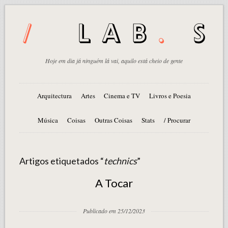
Hoje em dia já ninguém lá vai, aquilo está cheio de gente
Arquitectura
Artes
Cinema e TV
Livros e Poesia
Música
Coisas
Outras Coisas
Stats
/ Procurar
Artigos etiquetados “
technics
”
A Tocar
Publicado em 25/12/2023