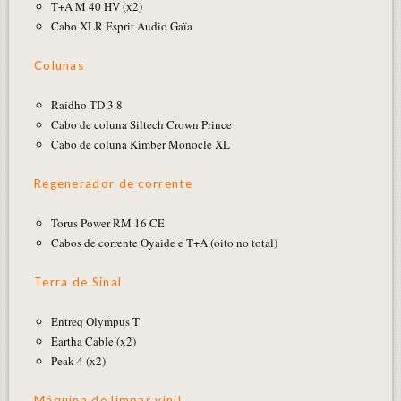
T+A M 40 HV (x2)
Cabo XLR Esprit Audio Gaïa
Colunas
Raidho TD 3.8
Cabo de coluna Siltech Crown Prince
Cabo de coluna Kimber Monocle XL
Regenerador de corrente
Torus Power RM 16 CE
Cabos de corrente Oyaide e T+A (oito no total)
Terra de Sinal
Entreq Olympus T
Eartha Cable (x2)
Peak 4 (x2)
Máquina de limpar vinil