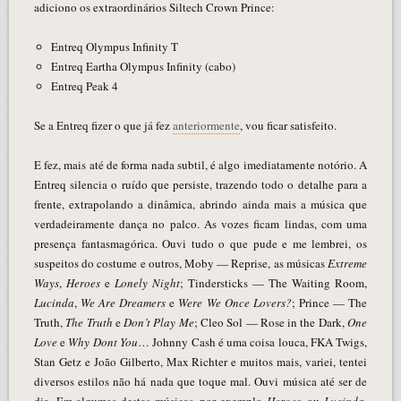
adiciono os extraordinários Siltech Crown Prince:
Entreq Olympus Infinity T
Entreq Eartha Olympus Infinity (cabo)
Entreq Peak 4
Se a Entreq fizer o que já fez
anteriormente
, vou ficar satisfeito.
E fez, mais até de forma nada subtil, é algo imediatamente notório. A
Entreq silencia o ruído que persiste, trazendo todo o detalhe para a
frente, extrapolando a dinâmica, abrindo ainda mais a música que
verdadeiramente dança no palco. As vozes ficam lindas, com uma
presença fantasmagórica. Ouvi tudo o que pude e me lembrei, os
suspeitos do costume e outros, Moby — Reprise, as músicas
Extreme
Ways
,
Heroes
e
Lonely Night
; Tindersticks — The Waiting Room,
Lucinda
,
We Are Dreamers
e
Were We Once Lovers?
; Prince — The
Truth,
The Truth
e
Don’t Play Me
; Cleo Sol — Rose in the Dark,
One
Love
e
Why Dont You
… Johnny Cash é uma coisa louca, FKA Twigs,
Stan Getz e João Gilberto, Max Richter e muitos mais, variei, tentei
diversos estilos não há nada que toque mal. Ouvi música até ser de
dia. Em algumas destas músicas, por exemplo
Heroes
, ou
Lucinda
,