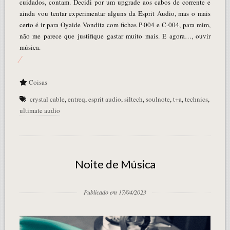
cuidados, contam. Decidi por um upgrade aos cabos de corrente e
ainda vou tentar experimentar alguns da Esprit Audio, mas o mais
certo é ir para Oyaide Vondita com fichas P-004 e C-004, para mim,
não me parece que justifique gastar muito mais. E agora…, ouvir
música.
Coisas
crystal cable
,
entreq
,
esprit audio
,
siltech
,
soulnote
,
t+a
,
technics
,
ultimate audio
Noite de Música
Publicado em 17/04/2023