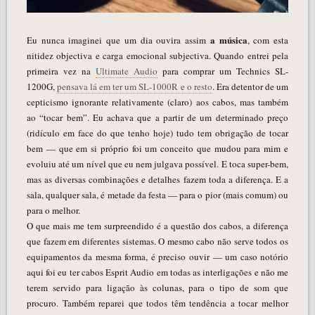
a música
Eu nunca imaginei que um dia ouvira assim
, com esta
nitidez objectiva e carga emocional subjectiva. Quando entrei pela
primeira vez na
Ultimate Audio
para comprar um Technics SL-
1200G,
pensava lá em ter um SL-1000R e o resto
. Era detentor de um
cepticismo ignorante relativamente (claro) aos cabos, mas também
ao “tocar bem”. Eu achava que a partir de um determinado preço
(ridículo em face do que tenho hoje) tudo tem obrigação de tocar
bem — que em si próprio foi um conceito que mudou para mim e
evoluiu até um nível que eu nem julgava possível. E toca super-bem,
mas as diversas combinações e detalhes fazem toda a diferença. E a
sala, qualquer sala, é metade da festa — para o pior (mais comum) ou
para o melhor.
O que mais me tem surpreendido é a questão dos cabos, a diferença
que fazem em diferentes sistemas. O mesmo cabo não serve todos os
equipamentos da mesma forma, é preciso ouvir — um caso notório
aqui foi eu ter cabos Esprit Audio em todas as interligações e não me
terem servido para ligação às colunas, para o tipo de som que
procuro. Também reparei que todos têm tendência a tocar melhor