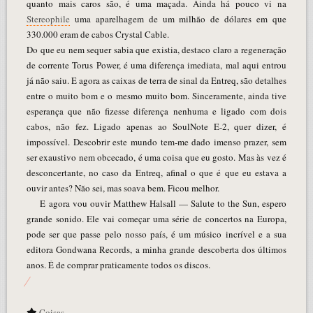
quanto mais caros são, é uma maçada. Ainda há pouco vi na
Stereophile
uma aparelhagem de um milhão de dólares em que
330.000 eram de cabos Crystal Cable.
Do que eu nem sequer sabia que existia, destaco claro a regeneração
de corrente Torus Power, é uma diferença imediata, mal aqui entrou
já não saiu. E agora as caixas de terra de sinal da Entreq, são detalhes
entre o muito bom e o mesmo muito bom. Sinceramente, ainda tive
esperança que não fizesse diferença nenhuma e ligado com dois
cabos, não fez. Ligado apenas ao SoulNote E-2, quer dizer, é
impossível. Descobrir este mundo tem-me dado imenso prazer, sem
ser exaustivo nem obcecado, é uma coisa que eu gosto. Mas às vez é
desconcertante, no caso da Entreq, afinal o que é que eu estava a
ouvir antes? Não sei, mas soava bem. Ficou melhor.
E agora vou ouvir Matthew Halsall — Salute to the Sun, espero
grande sonido. Ele vai começar uma série de concertos na Europa,
pode ser que passe pelo nosso país, é um músico incrível e a sua
editora Gondwana Records, a minha grande descoberta dos últimos
anos. É de comprar praticamente todos os discos.
Coisas