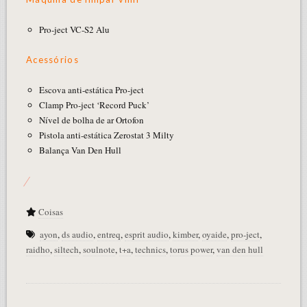
Pro-ject VC-S2 Alu
Acessórios
Escova anti-estática Pro-ject
Clamp Pro-ject ‘Record Puck’
Nível de bolha de ar Ortofon
Pistola anti-estática Zerostat 3 Milty
Balança Van Den Hull
Coisas
ayon
,
ds audio
,
entreq
,
esprit audio
,
kimber
,
oyaide
,
pro-ject
,
raidho
,
siltech
,
soulnote
,
t+a
,
technics
,
torus power
,
van den hull