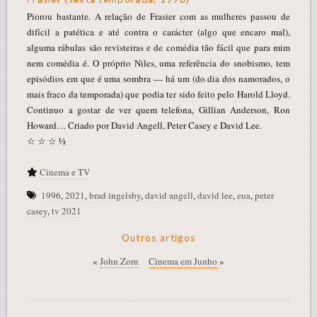
Piorou bastante. A relação de Frasier com as mulheres passou de
difícil a patética e até contra o carácter (algo que encaro mal),
alguma rábulas são revisteiras e de comédia tão fácil que para mim
nem comédia é. O próprio Niles, uma referência do snobismo, tem
episódios em que é uma sombra — há um (do dia dos namorados, o
mais fraco da temporada) que podia ter sido feito pelo Harold Lloyd.
Continuo a gostar de ver quem telefona, Gillian Anderson, Ron
Howard… Criado por David Angell, Peter Casey e David Lee.
☆ ☆ ☆ ½
Cinema e TV
1996
,
2021
,
brad ingelsby
,
david angell
,
david lee
,
eua
,
peter
casey
,
tv 2021
Outros artigos
«
John Zorn
Cinema em Junho
»