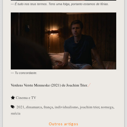
— É tudo nos teus termos. Tens uma folga, portanto estamos de férias.
— Tu concordaste.
Verdens Verste Menneske (2021) de Joachim Trier.
Cinema e TV
2021
,
dinamarca
,
frança
,
individualismo
,
joachim trier
,
noruega
,
suécia
Outros artigos