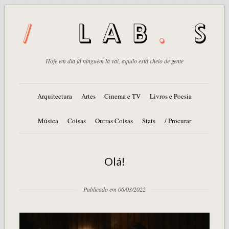
Hoje em dia já ninguém lá vai, aquilo está cheio de gente
Arquitectura
Artes
Cinema e TV
Livros e Poesia
Música
Coisas
Outras Coisas
Stats
/ Procurar
Olá!
Publicado em 06/03/2022