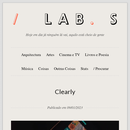
Hoje em dia já ninguém lá vai, aquilo está cheio de gente
Arquitectura
Artes
Cinema e TV
Livros e Poesia
Música
Coisas
Outras Coisas
Stats
/ Procurar
Clearly
Publicado em 09/01/2023