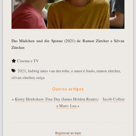
Das Mädchen und die Spinne (2021) de Ramon Zürcher e Silvan
Zürcher.
Cinema e TV
2021
,
ludwig mies van der rohe
,
o amor é lindo
,
ramon zürcher
,
silvan zürcher
,
suíça
Outros artigos
«
Kirsty Hawkshaw: Fine Day (James Holden Remix)
Jacob Collier
e Maro: Lua
»
Regressar ao topo