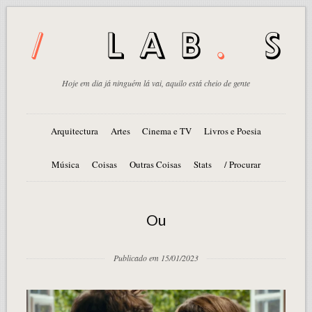
Hoje em dia já ninguém lá vai, aquilo está cheio de gente
Arquitectura
Artes
Cinema e TV
Livros e Poesia
Música
Coisas
Outras Coisas
Stats
/ Procurar
Ou
Publicado em 15/01/2023