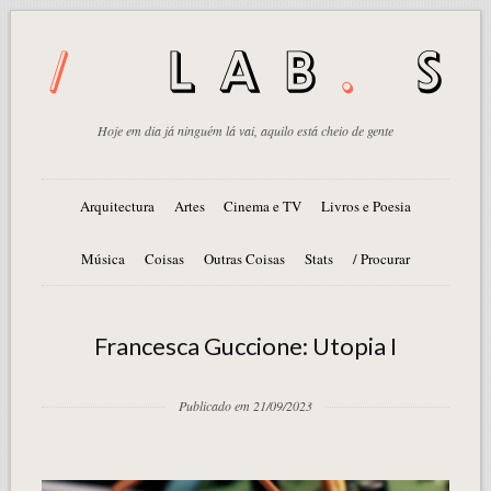
Hoje em dia já ninguém lá vai, aquilo está cheio de gente
Arquitectura
Artes
Cinema e TV
Livros e Poesia
Música
Coisas
Outras Coisas
Stats
/ Procurar
Francesca Guccione: Utopia I
Publicado em 21/09/2023