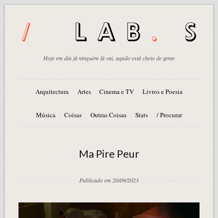
Hoje em dia já ninguém lá vai, aquilo está cheio de gente
Arquitectura
Artes
Cinema e TV
Livros e Poesia
Música
Coisas
Outras Coisas
Stats
/ Procurar
Ma Pire Peur
Publicado em 20/09/2023