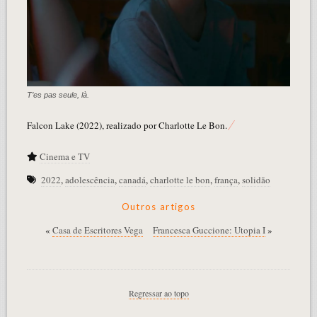
T’es pas seule, là.
Falcon Lake (2022), realizado por Charlotte Le Bon.
Cinema e TV
2022
,
adolescência
,
canadá
,
charlotte le bon
,
frança
,
solidão
Outros artigos
«
Casa de Escritores Vega
Francesca Guccione: Utopia I
»
Regressar ao topo