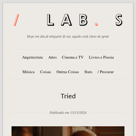
Hoje em dia já ninguém lá vai, aquilo está cheio de gente
Arquitectura
Artes
Cinema e TV
Livros e Poesia
Música
Coisas
Outras Coisas
Stats
/ Procurar
Tried
Publicado em 15/11/2024