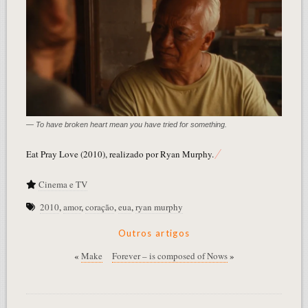
— To have broken heart mean you have tried for something.
Eat Pray Love (2010), realizado por Ryan Murphy.
Cinema e TV
2010
,
amor
,
coração
,
eua
,
ryan murphy
Outros artigos
«
Make
Forever – is composed of Nows
»