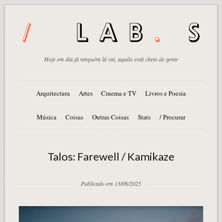
Hoje em dia já ninguém lá vai, aquilo está cheio de gente
Arquitectura
Artes
Cinema e TV
Livros e Poesia
Música
Coisas
Outras Coisas
Stats
/ Procurar
Talos: Farewell / Kamikaze
Publicado em 13/06/2025