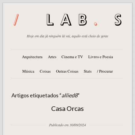
Hoje em dia já ninguém lá vai, aquilo está cheio de gente
Arquitectura
Artes
Cinema e TV
Livros e Poesia
Música
Coisas
Outras Coisas
Stats
/ Procurar
Artigos etiquetados “
allied8
”
Casa Orcas
Publicado em 30/09/2024