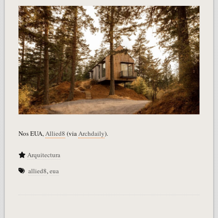
Nos EUA,
Allied8
(via
Archdaily
).
Arquitectura
allied8
,
eua