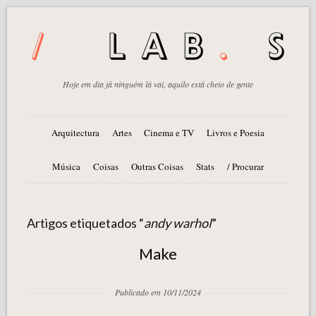
Hoje em dia já ninguém lá vai, aquilo está cheio de gente
Arquitectura
Artes
Cinema e TV
Livros e Poesia
Música
Coisas
Outras Coisas
Stats
/ Procurar
Artigos etiquetados “
andy warhol
”
Make
Publicado em 10/11/2024