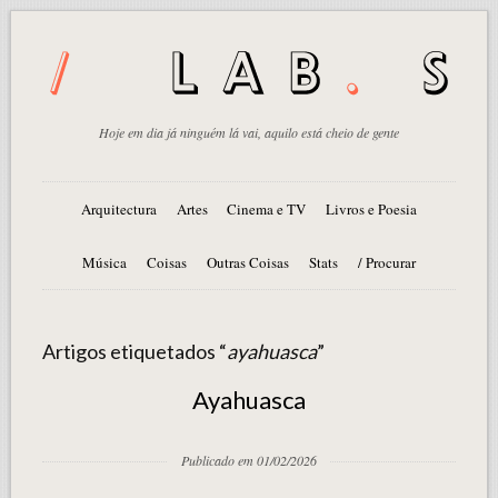
Hoje em dia já ninguém lá vai, aquilo está cheio de gente
Arquitectura
Artes
Cinema e TV
Livros e Poesia
Música
Coisas
Outras Coisas
Stats
/ Procurar
Artigos etiquetados “
ayahuasca
”
Ayahuasca
Publicado em 01/02/2026