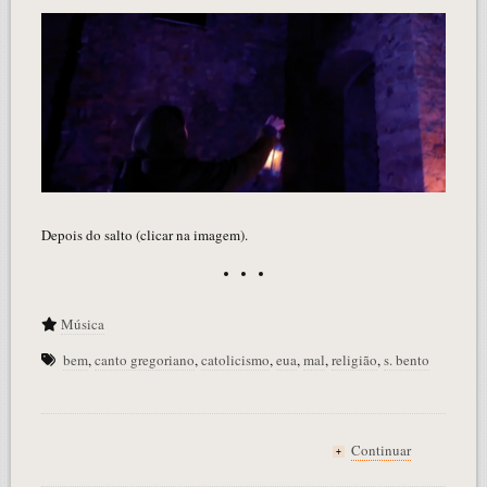
Depois do salto (clicar na imagem).
Música
bem
,
canto gregoriano
,
catolicismo
,
eua
,
mal
,
religião
,
s. bento
Continuar
+