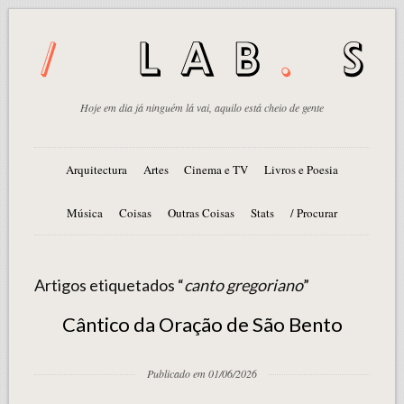
Hoje em dia já ninguém lá vai, aquilo está cheio de gente
Arquitectura
Artes
Cinema e TV
Livros e Poesia
Música
Coisas
Outras Coisas
Stats
/ Procurar
Artigos etiquetados “
canto gregoriano
”
Cântico da Oração de São Bento
Publicado em 01/06/2026