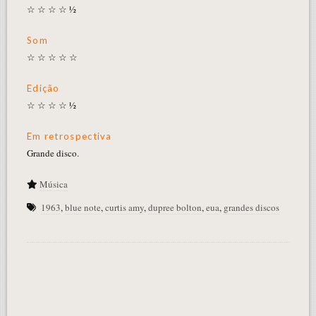
☆ ☆ ☆ ☆ ½
Som
☆ ☆ ☆ ☆ ☆
Edição
☆ ☆ ☆ ☆ ½
Em retrospectiva
Grande disco.
Música
1963
,
blue note
,
curtis amy
,
dupree bolton
,
eua
,
grandes discos