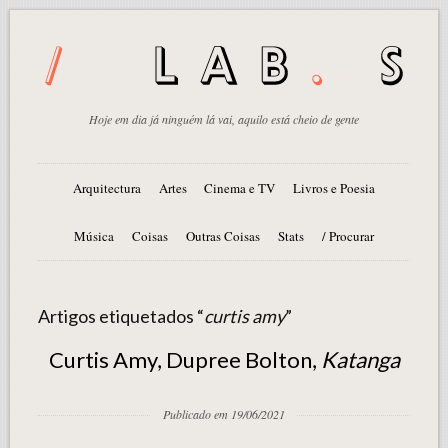
Hoje em dia já ninguém lá vai, aquilo está cheio de gente
Arquitectura
Artes
Cinema e TV
Livros e Poesia
Música
Coisas
Outras Coisas
Stats
/ Procurar
Artigos etiquetados “
curtis amy
”
Curtis Amy, Dupree Bolton,
Katanga
Publicado em 19/06/2021