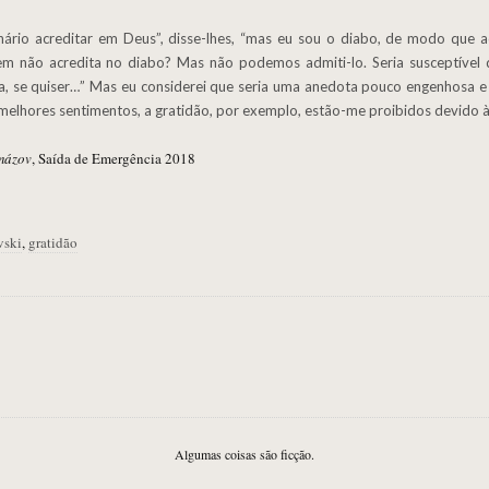
m não acredita no diabo? Mas não podemos admiti-lo. Seria susceptível d
, se quiser…” Mas eu considerei que seria uma anedota pouco engenhosa e n
melhores sentimentos, a gratidão, por exemplo, estão-me proibidos devido à
mázov
, Saída de Emergência 2018
vski
,
gratidão
Algumas coisas são ficção.