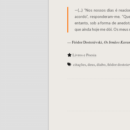
—(…) “Nos nossos dias é reacionário acreditar em Deus”, disse-lhes, “mas eu sou o diabo, de modo que acreditarão em mim.” “De acordo, de
acordo”, responderam-me. “Que
entanto, sob a forma de anedota
que ainda hoje me dói. Os meus 
— Fiódor Dostoiévski,
Os Irmãos Kara
Livros e Poesia
citações
,
deus
,
diabo
,
fiódor dostoie