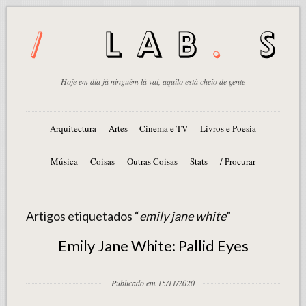
Hoje em dia já ninguém lá vai, aquilo está cheio de gente
Arquitectura
Artes
Cinema e TV
Livros e Poesia
Música
Coisas
Outras Coisas
Stats
/ Procurar
Artigos etiquetados “
emily jane white
”
Emily Jane White: Pallid Eyes
Publicado em 15/11/2020