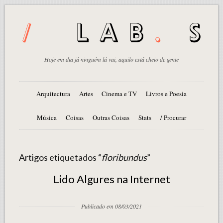
Hoje em dia já ninguém lá vai, aquilo está cheio de gente
Arquitectura
Artes
Cinema e TV
Livros e Poesia
Música
Coisas
Outras Coisas
Stats
/ Procurar
Artigos etiquetados “
floribundus
”
Lido Algures na Internet
Publicado em 08/03/2021