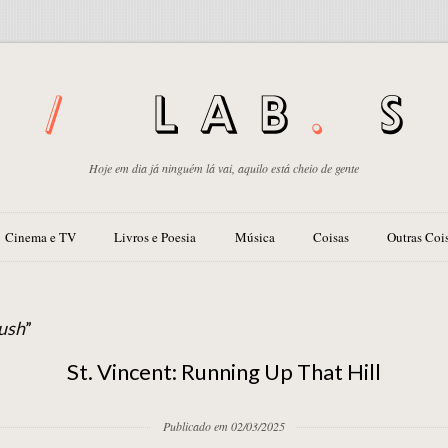
Hoje em dia já ninguém lá vai, aquilo está cheio de gente
Cinema e TV
Livros e Poesia
Música
Coisas
Outras Coi
ush
”
St. Vincent: Running Up That Hill
Publicado em 02/03/2025