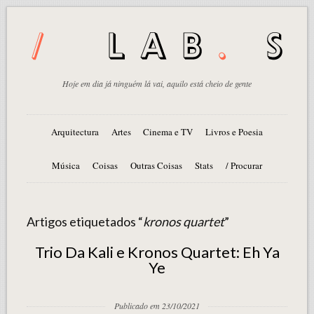
Hoje em dia já ninguém lá vai, aquilo está cheio de gente
Arquitectura
Artes
Cinema e TV
Livros e Poesia
Música
Coisas
Outras Coisas
Stats
/ Procurar
Artigos etiquetados “
kronos quartet
”
Trio Da Kali e Kronos Quartet: Eh Ya
Ye
Publicado em 23/10/2021