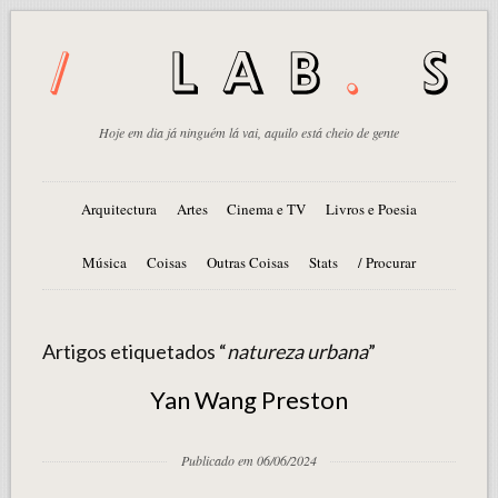
Hoje em dia já ninguém lá vai, aquilo está cheio de gente
Arquitectura
Artes
Cinema e TV
Livros e Poesia
Música
Coisas
Outras Coisas
Stats
/ Procurar
Artigos etiquetados “
natureza urbana
”
Yan Wang Preston
Publicado em 06/06/2024