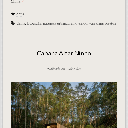
China.
Artes
china
,
fotografia
,
natureza urbana
,
reino unido
,
yan wang preston
Cabana Altar Ninho
Publicado em 12/05/2024