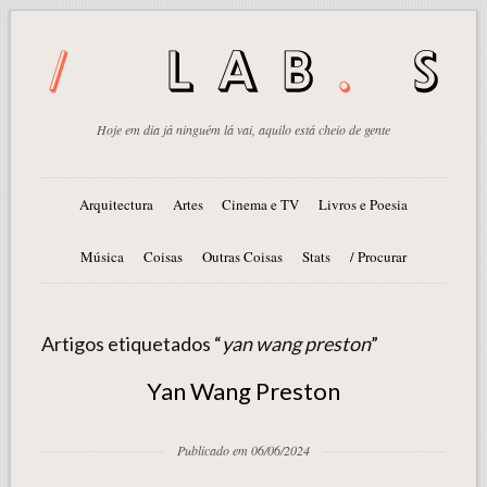
Hoje em dia já ninguém lá vai, aquilo está cheio de gente
Arquitectura
Artes
Cinema e TV
Livros e Poesia
Música
Coisas
Outras Coisas
Stats
/ Procurar
Artigos etiquetados “
yan wang preston
”
Yan Wang Preston
Publicado em 06/06/2024