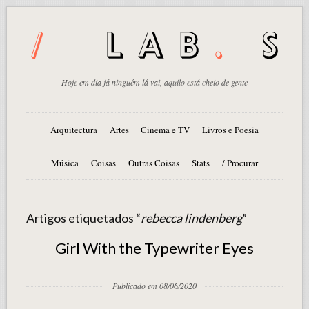
Hoje em dia já ninguém lá vai, aquilo está cheio de gente
Arquitectura
Artes
Cinema e TV
Livros e Poesia
Música
Coisas
Outras Coisas
Stats
/ Procurar
Artigos etiquetados “
rebecca lindenberg
”
Girl With the Typewriter Eyes
Publicado em 08/06/2020