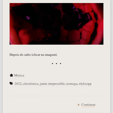
Depois do salto (clicar na imagem).
Música
2022
,
electrónica
,
jamie irrepressible
,
noruega
,
röyksopp
Continuar
+