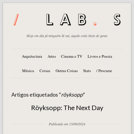
Hoje em dia já ninguém lá vai, aquilo está cheio de gente
Arquitectura
Artes
Cinema e TV
Livros e Poesia
Música
Coisas
Outras Coisas
Stats
/ Procurar
Artigos etiquetados “
röyksopp
”
Röyksopp: The Next Day
Publicado em 15/09/2024