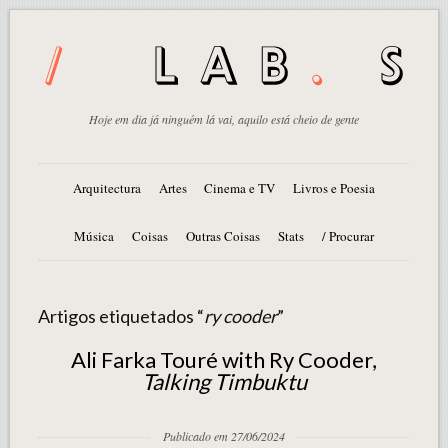
Hoje em dia já ninguém lá vai, aquilo está cheio de gente
Arquitectura
Artes
Cinema e TV
Livros e Poesia
Música
Coisas
Outras Coisas
Stats
/ Procurar
Artigos etiquetados “
ry cooder
”
Ali Farka Touré with Ry Cooder,
Talking Timbuktu
Publicado em 27/06/2024