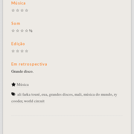
Música
☆ ☆ ☆ ☆
Som
☆ ☆ ☆ ☆ ½
Edição
☆ ☆ ☆ ☆
Em retrospectiva
Grande disco.
Música
ali farka touré
,
eua
,
grandes discos
,
mali
,
música do mundo
,
ry
cooder
,
world circuit