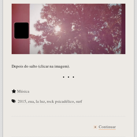
Depois do salto (clicar na imagem).
Música
2015
,
eua
,
la luz
,
rock psicadélico
,
surf
Continuar
+