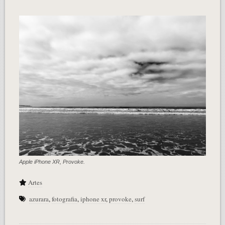
Apple iPhone XR, Provoke.
Artes
azurara
,
fotografia
,
iphone xr
,
provoke
,
surf