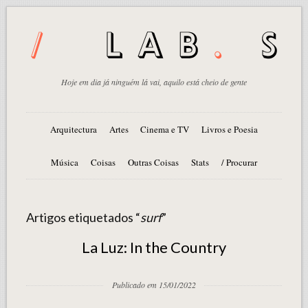
Hoje em dia já ninguém lá vai, aquilo está cheio de gente
Arquitectura
Artes
Cinema e TV
Livros e Poesia
Música
Coisas
Outras Coisas
Stats
/ Procurar
Artigos etiquetados “
surf
”
La Luz: In the Country
Publicado em 15/01/2022