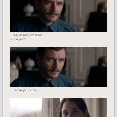
— As pessoas têm razão.
— Em quê?
— Dizem que és má.