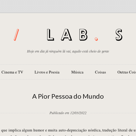
Hoje em dia já ninguém lá vai, aquilo está cheio de gente
Cinema e TV
Livros e Poesia
Música
Coisas
Outras Coi
A Pior Pessoa do Mundo
Publicado em 12/03/2022