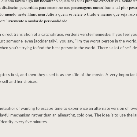
s quando fazem algo um bocadinho aquém das suas próprias expectativas. Sendo um
as distâncias percorridas para encontrar nas personagens masculinas a tal pior pe
o mundo neste filme, nem Julie a quem se refere o título e mesmo que seja isso 
ra livremente a mudar de personalidade.
rt someone, even [accidentally], you say, “I’m the worst person in the world.” T
en you’re trying to find the best person in the world. There’s a lot of self-d
erself and her choices.
e metaphor of wanting to escape time to experience an alternate version of lo
 playful mechanism rather than an alienating, cold one. The idea is to use the 
identity every five minutes.