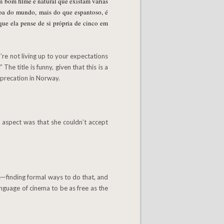
 bom filme é natural que existam várias
ssoa do mundo, mais do que espantoso, é
que ela pense de si própria de cinco em
he title is funny, given that this is a
eprecation in Norway.
ve—finding formal ways to do that, and
language of cinema to be as free as the