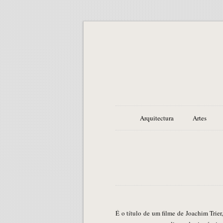
Arquitectura
Artes
É o título de um filme de Joachim Trier, que implica algum humor e muita auto-depreciação nórdica, tradução literal de uma máxima “verdens verste menneske”,