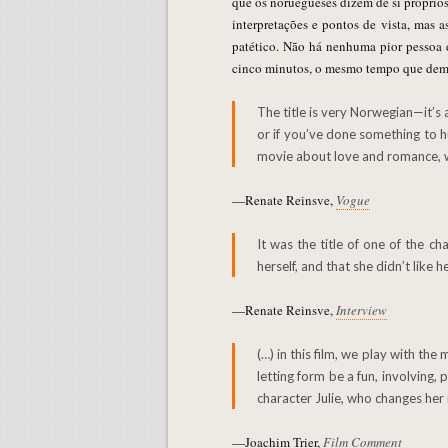
que os noruegueses dizem de si próprio
interpretações e pontos de vista, mas 
patético. Não há nenhuma pior pessoa d
cinco minutos, o mesmo tempo que demo
The title is very Norwegian—it’s a direct translation of a catchphrase, verdens verste menneske. If you feel you’re not living up to your expectations
or if you’ve done something to hu
movie about love and romance, wh
—Renate Reinsve,
Vogue
It was the title of one of the chapters first, and then they used it as the title of the movie. A very important aspect was that she couldn’t accept
herself, and that she didn’t like h
—Renate Reinsve,
Interview
(…) in this film, we play with th
letting form be a fun, involving,
character Julie, who changes her 
—Joachim Trier,
Film Comment