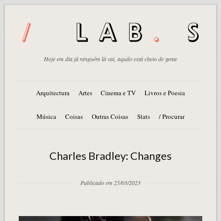
Hoje em dia já ninguém lá vai, aquilo está cheio de gente
Arquitectura
Artes
Cinema e TV
Livros e Poesia
Música
Coisas
Outras Coisas
Stats
/ Procurar
Charles Bradley: Changes
Publicado em 25/03/2023