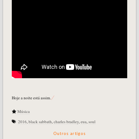
Hoje a noite está assim.
Música
2016
,
black sabbath
,
charles bradley
,
eua
,
soul
Outros artigos