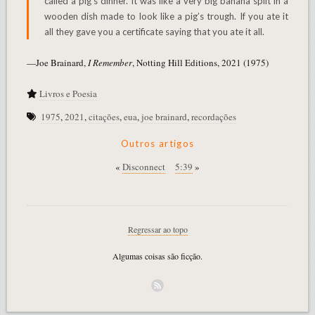
called a pig’s dinner. It was like a very big banana split in a
wooden dish made to look like a pig’s trough. If you ate it
all they gave you a certificate saying that you ate it all.
—Joe Brainard,
I Remember
, Notting Hill Editions, 2021 (1975)
Livros e Poesia
1975
,
2021
,
citações
,
eua
,
joe brainard
,
recordações
Outros artigos
«
Disconnect
5:39
»
Regressar ao topo
Algumas coisas são ficção.