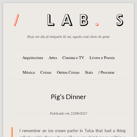
Hoje em dia já ninguém lá vai, aquilo está cheio de gente
Arquitectura
Artes
Cinema e TV
Livros e Poesia
Música
Coisas
Outras Coisas
Stats
/ Procurar
Pig’s Dinner
Publicado em 22/06/2025
I remember an ice cream parlor in Tulsa that had a thing