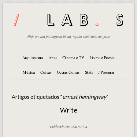
Hoje em dia já ninguém lá vai, aquilo está cheio de gente
Arquitectura
Artes
Cinema e TV
Livros e Poesia
Música
Coisas
Outras Coisas
Stats
/ Procurar
Artigos etiquetados “
ernest hemingway
”
Write
Publicado em 28/07/2024