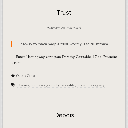
Trust
Publicado em 23/07/2024
The way to make people trust-worthy is to trust them.
— Ernest Hemingway carta para Dorothy Connable, 17 de Fevereiro
e 1953
Outras Coisas
citações
,
confiança
,
dorothy connable
,
ernest hemingway
Depois