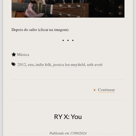
Depois do salto (clicar na imagem).
Música
2012
,
eua
,
indie folk
,
jessica lea mayfield
,
seth avett
Continuar
+
RY X: You
Publicado em 17/09/2024