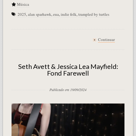
Música
2025
,
alan sparhawk
,
eua
,
indie folk
,
trampled by turtles
Continuar
+
Seth Avett & Jessica Lea Mayfield:
Fond Farewell
Publicado em 19/09/2024