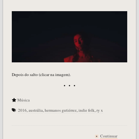
Depois do salto (clicar na imagem).
Música
2016
,
austrália
,
hermanos gutiérrez
,
indie folk
,
ry x
Continuar
+