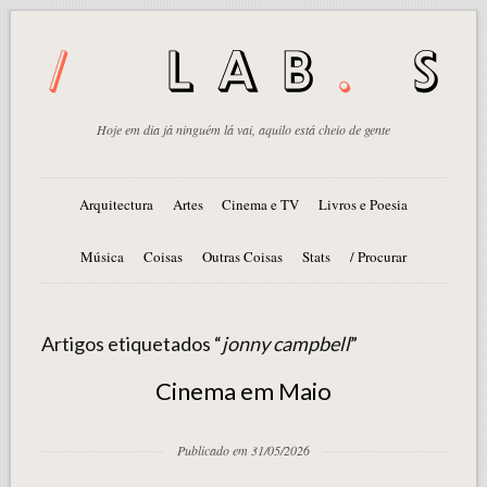
Hoje em dia já ninguém lá vai, aquilo está cheio de gente
Arquitectura
Artes
Cinema e TV
Livros e Poesia
Música
Coisas
Outras Coisas
Stats
/ Procurar
Artigos etiquetados “
jonny campbell
”
Cinema em Maio
Publicado em 31/05/2026