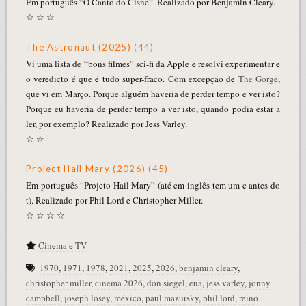
Em português “O Canto do Cisne”. Realizado por Benjamin Cleary.
☆ ☆ ☆
The Astronaut (2025) (44)
Vi uma lista de “bons filmes” sci-fi da Apple e resolvi experimentar e
o veredicto é que é tudo super-fraco. Com excepção de
The Gorge
,
que vi em Março. Porque alguém haveria de perder tempo e ver isto?
Porque eu haveria de perder tempo a ver isto, quando podia estar a
ler, por exemplo? Realizado por Jess Varley.
☆ ☆
Project Hail Mary (2026) (45)
Em português “Projeto Hail Mary” (até em inglês tem um c antes do
t). Realizado por Phil Lord e Christopher Miller.
☆ ☆ ☆ ☆
Cinema e TV
1970
,
1971
,
1978
,
2021
,
2025
,
2026
,
benjamin cleary
,
christopher miller
,
cinema 2026
,
don siegel
,
eua
,
jess varley
,
jonny
campbell
,
joseph losey
,
méxico
,
paul mazursky
,
phil lord
,
reino