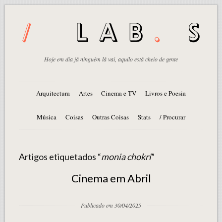
Hoje em dia já ninguém lá vai, aquilo está cheio de gente
Arquitectura
Artes
Cinema e TV
Livros e Poesia
Música
Coisas
Outras Coisas
Stats
/ Procurar
Artigos etiquetados “
monia chokri
”
Cinema em Abril
Publicado em 30/04/2025