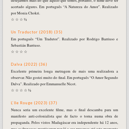
desejarmos mais do que aquilo que temos, portanto, o filme deve ter
acertado algures. Em português “A Natureza do Amor”. Realizado
por Monia Chokri.
☆ ☆ ☆ ½
Un Traductor (2018) (35)
Em português “Um Tradutor”. Realizado por Rodrigo Barriuso e
Sebastián Barriuso.
☆ ☆ ☆ ☆
Dalva (2022) (36)
Excelente primeira longa metragem de mais uma realizadora a
observar. Não gostei muito do final. Em português “O Amor Segundo
Dalva”. Realizado por Emmanuelle Nicot.
☆ ☆ ☆ ☆ ½
L’Ile Rouge (2023) (37)
Nunca seria um excelente filme, mas o final descamba para um
manifesto anti-colonialista que de facto o torna numa obra de
propaganda. Pelos vistos Madagáscar era independente há 12 anos,
mas os franceses mantiveram por lá a sua presença até este momento