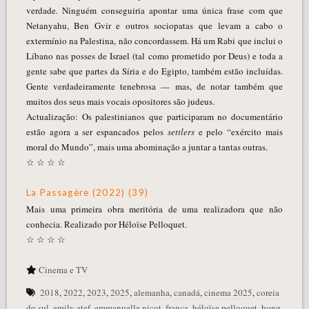
verdade. Ninguém conseguiria apontar uma única frase com que
Netanyahu, Ben Gvir e outros sociopatas que levam a cabo o
extermínio na Palestina, não concordassem. Há um Rabi que inclui o
Líbano nas posses de Israel (tal como prometido por Deus) e toda a
gente sabe que partes da Síria e do Egipto, também estão incluídas.
Gente verdadeiramente tenebrosa — mas, de notar também que
muitos dos seus mais vocais opositores são judeus.
Actualização: Os palestinianos que participaram no documentário
estão agora a ser espancados pelos
settlers
e pelo “exército mais
moral do Mundo”, mais uma abominação a juntar a tantas outras.
☆ ☆ ☆ ☆
La Passagère (2022) (39)
Mais uma primeira obra meritória de uma realizadora que não
conhecia. Realizado por Héloïse Pelloquet.
☆ ☆ ☆ ☆
Cinema e TV
2018
,
2022
,
2023
,
2025
,
alemanha
,
canadá
,
cinema 2025
,
coreia
do sul
,
emily atef
,
emmanuelle nicot
,
frança
,
héloïse pelloquet
,
hong