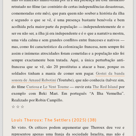
retratado no filme (ao contrário de certas independências desastrosas,
comemoradas este mês), que para quem não souber a história da ilha
e segundo o que se vê, é uma presença bastante benévola e bem
acolhida pela maior parte da população — independentemente de o
ser ou não ser, a ilha já era independente e é o que a narrativa mostra,
uma vida calma e sem grandes conflitos entre franceses e nativos —
mas, como foi característico da colonização francesa, nem sempre foi
assim e inúmeras atrocidades foram cometidas e a população não foi
sempre exactamente bem tratada. Aqui, a única perturbação anti-
francesa que se vê, são 20 prostitutas a atacar a base, porque os
soldados tinham a mania de comer sem pagar.
Gostei da banda
sonora de Arnaud Rebotini
(Youtube), que não conhecia (talvez sim,
do filme
Curiosa
e
Le Vent Tourne
— ouvir esta
The Red Island
por
exemplo com Beki Mari. Em português “A Ilha Vermelha”.
Realizado por Robin Campillo.
☆ ☆ ☆
Louis Theroux: The Settlers (2025) (38)
Só visto. Os críticos podem argumentar que Theroux deu voz e
representou apenas uma franja da sociedade Israelita, mas não é