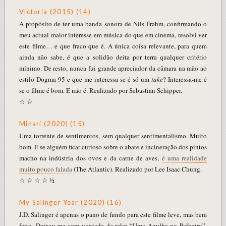
Victoria (2015) (14)
A propósito de ter uma banda sonora de Nils Frahm, confirmando o
meu actual maior interesse em música do que em cinema, resolvi ver
este filme… e que fraco que é. A única coisa relevante, para quem
ainda não sabe, é que a solidão deita por terra qualquer critério
mínimo. De resto, nunca fui grande apreciador da câmara na mão ao
estilo Dogma 95 e que me interessa se é só um
take
? Interessa-me é
se o filme é bom. E não é. Realizado por Sebastian Schipper.
☆ ☆
Minari (2020) (15)
Uma torrente de sentimentos, sem qualquer sentimentalismo. Muito
bom. E se alguém ficar curioso sobre o abate e incineração dos pintos
macho na indústria dos ovos e da carne de aves,
é uma realidade
muito pouco falada
(The Atlantic). Realizado por Lee Isaac Chung.
☆ ☆ ☆ ☆ ½
My Salinger Year (2020) (16)
J.D. Salinger é apenas o pano de fundo para este filme leve, mas bem
feito. Deixou-me com vontade de reler “Uma Agulha no Palheiro”.