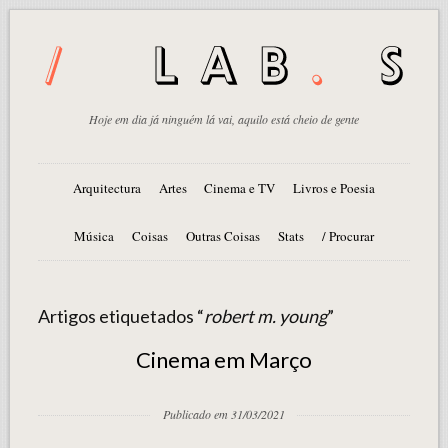
Hoje em dia já ninguém lá vai, aquilo está cheio de gente
Arquitectura
Artes
Cinema e TV
Livros e Poesia
Música
Coisas
Outras Coisas
Stats
/ Procurar
Artigos etiquetados “
robert m. young
”
Cinema em Março
Publicado em 31/03/2021