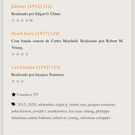
Detour (1952) (21)
Realizado por Edgar G. Ulmer.
☆ ☆ ☆ ☆ ½
Short Eyes (1977) (22)
Com banda sonora de Curtis Mayfield. Realizado por Robert M.
Young.
☆ ☆ ☆ ☆
Cat People (1942) (23)
Realizado por Jacques Tourneur.
☆ ☆ ☆
Cinema e TV
2015
,
2020
,
alemanha
,
edgar g. ulmer
,
eua
,
jacques tourneur
,
john huston
,
joseph l. mankiewicz
,
lee isaac chung
,
philippe
falardeau
,
ramin bahrani
,
robert m. young
,
sebastian schipper