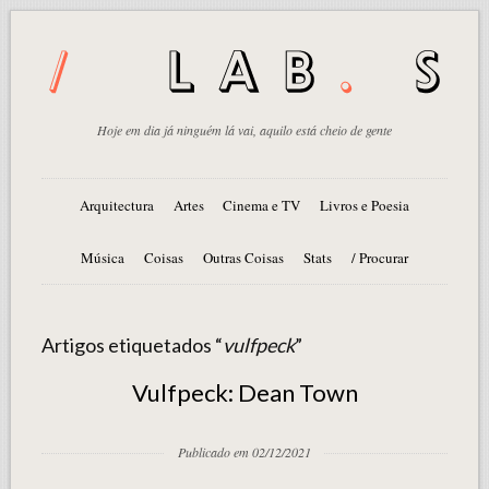
Hoje em dia já ninguém lá vai, aquilo está cheio de gente
Arquitectura
Artes
Cinema e TV
Livros e Poesia
Música
Coisas
Outras Coisas
Stats
/ Procurar
Artigos etiquetados “
vulfpeck
”
Vulfpeck: Dean Town
Publicado em 02/12/2021