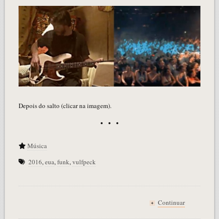
Depois do salto (clicar na imagem).
Música
2016
,
eua
,
funk
,
vulfpeck
Continuar
+