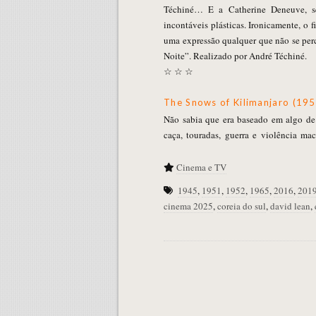
Téchiné… E a Catherine Deneuve, s
incontáveis plásticas. Ironicamente, o f
uma expressão qualquer que não se per
Noite”. Realizado por André Téchiné.
☆ ☆ ☆
The Snows of Kilimanjaro (195
Não sabia que era baseado em algo d
caça, touradas, guerra e violência m
Cinema e TV
1945
,
1951
,
1952
,
1965
,
2016
,
201
cinema 2025
,
coreia do sul
,
david lean
,