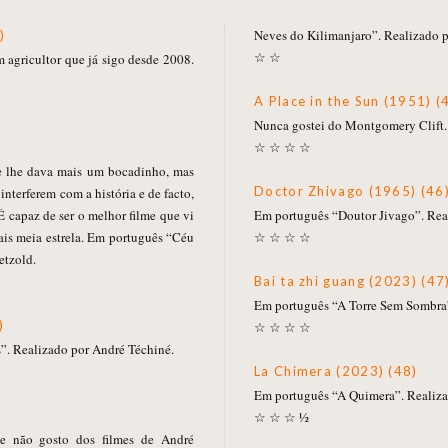
Neves do Kilimanjaro”. Realizado 
)
☆ ☆
 agricultor que já sigo desde 2008.
A Place in the Sun (1951) (
Nunca gostei do Montgomery Clift.
☆ ☆ ☆ ☆
ue lhe dava mais um bocadinho, mas
Doctor Zhivago (1965) (46
nterferem com a história e de facto,
É capaz de ser o melhor filme que vi
Em português “Doutor Jivago”. Rea
mais meia estrela. Em português “Céu
☆ ☆ ☆ ☆
etzold.
Bai ta zhi guang (2023) (47
Em português “A Torre Sem Sombra”
)
☆ ☆ ☆ ☆
. Realizado por André Téchiné.
La Chimera (2023) (48)
Em português “A Quimera”. Realiza
☆ ☆ ☆ ½
ue não gosto dos filmes de André