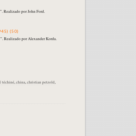
. Realizado por John Ford.
945) (50)
”. Realizado por Alexander Korda.
é téchiné
,
china
,
christian petzold
,