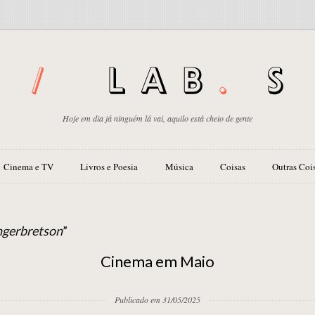
Hoje em dia já ninguém lá vai, aquilo está cheio de gente
Cinema e TV
Livros e Poesia
Música
Coisas
Outras Coi
ngerbretson
”
Cinema em Maio
Publicado em 31/05/2025