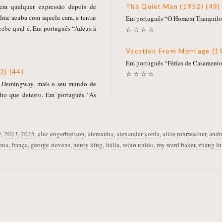
em qualquer expressão depois de
The Quiet Man (1952) (49)
ilme acaba com aquela cara, a tentar
Em português “O Homem Tranquilo”
cebe qual é. Em português “Adeus à
☆ ☆ ☆ ☆
Vacation From Marriage (1
Em português “Férias de Casamento
2) (44)
☆ ☆ ☆ ☆
e Hemingway, mais o seu mundo de
acho que detesto. Em português “As
9
,
2023
,
2025
,
alec engerbretson
,
alemanha
,
alexander korda
,
alice rohrwacher
,
andr
eua
,
frança
,
george stevens
,
henry king
,
itália
,
reino unido
,
roy ward baker
,
zhang lu