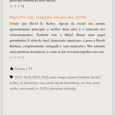
participa também na série Shtisel.
☆ ☆ ☆ ½
Big Little Lies, (segunda temporada, 2019)
Criado por David E. Kelley. Apesar de existir um enredo
aparentemente principal, o melhor desta série é o intricado dos
relacionamentos. Também tem a Meryl Streep num papel
perturbador. E além do final, demasiado americano, é pena a Nicole
Kidman, completamente estragada e sem expressões. Não entendo
estas plásticas desastrosas, é como se não tivessem espelhos em casa.
☆ ☆ ☆ ☆
Cinema e TV
2015
,
2018
,
2019
,
2020
,
anna winger
,
damon lindelof
,
david e.
kelley
,
eli horowitze
,
eua
,
israel
,
micah bloomberg
,
ori elon
,
reino
unido
,
sam esmail
,
tv 2020
,
yehonatan indursky