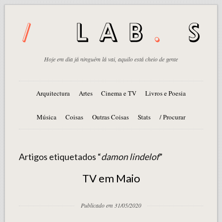
Hoje em dia já ninguém lá vai, aquilo está cheio de gente
Arquitectura
Artes
Cinema e TV
Livros e Poesia
Música
Coisas
Outras Coisas
Stats
/ Procurar
Artigos etiquetados “
damon lindelof
”
TV em Maio
Publicado em 31/05/2020