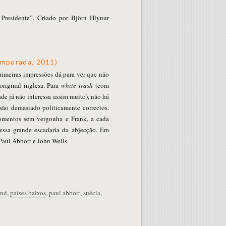
 Presidente”. Criado por Björn Hlynur
emporada, 2011)
rimeiras impressões dá para ver que não
original inglesa. Para
white trash
(com
de já não interessa assim muito), não há
são demasiado politicamente correctos.
mentos sem vergonha e Frank, a cada
essa grande escadaria da abjecção. Em
Paul Abbott e John Wells.
und
,
países baixos
,
paul abbott
,
suécia
,