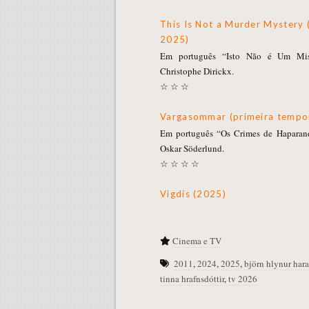
This Is Not a Murder Mystery 
2025)
Em português “Isto Não é Um Miste
Christophe Dirickx.
☆ ☆ ☆
Vargasommar (primeira tempo
Em português “Os Crimes de Haparand
Oskar Söderlund.
☆ ☆ ☆ ☆
Vigdís (2025)
Cinema e TV
2011
,
2024
,
2025
,
björn hlynur har
tinna hrafnsdóttir
,
tv 2026