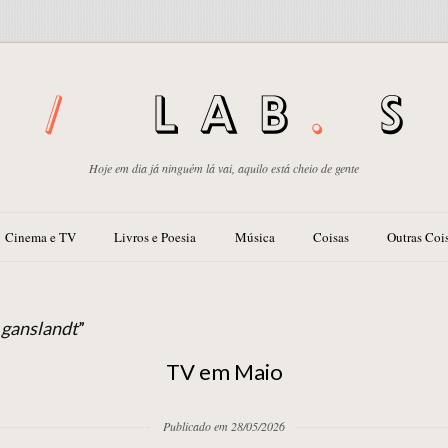
Hoje em dia já ninguém lá vai, aquilo está cheio de gente
Cinema e TV
Livros e Poesia
Música
Coisas
Outras Coi
 ganslandt
”
TV em Maio
Publicado em 28/05/2026