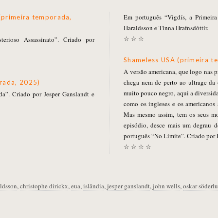
Em português “Vigdís, a Primeira
(primeira temporada,
Haraldsson e Tinna Hrafnsdóttir.
☆ ☆ ☆
rioso Assassinato”. Criado por
Shameless USA (primeira t
A versão americana, que logo nas p
chega nem de perto ao ultrage da 
rada, 2025)
muito pouco negro, aqui a diversida
a”. Criado por Jesper Ganslandt e
como os ingleses e os americanos 
Mas mesmo assim, tem os seus mo
episódio, desce mais um degrau d
português “No Limite”. Criado por 
☆ ☆ ☆ ☆
aldsson
,
christophe dirickx
,
eua
,
islândia
,
jesper ganslandt
,
john wells
,
oskar söderl