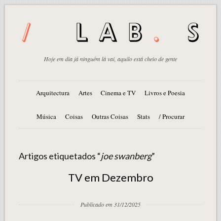
Hoje em dia já ninguém lá vai, aquilo está cheio de gente
Arquitectura
Artes
Cinema e TV
Livros e Poesia
Música
Coisas
Outras Coisas
Stats
/ Procurar
Artigos etiquetados “
joe swanberg
”
TV em Dezembro
Publicado em 31/12/2025