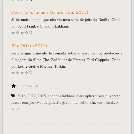
Dept. Q (primeira temporada, 2025)
Já há muito tempo que não via uma série de jeito da Netflix. Criado
por Scott Frank e Chandni Lakhani.
☆ ☆ ☆ ☆ ½
The Offer (2022)
Série magníficamente ficcionada sobre o nascimento, produção e
filmagem do filme The Godfather de Francis Ford Coppola. Criado
por Leslie Greif e Michael Tolkin.
☆ ☆ ☆ ☆ ½
Cinema e TV
2016
,
2022
,
2025
,
chandni lakhani
,
christopher storer
,
elizabeth
reaser
,
eua
,
joe swanberg
,
leslie greif
,
michael tolkin
,
scott frank
,
tv
2025