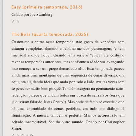
Easy (primeira temporada, 2016)
Criado por Joe Swanberg.
☆ ☆
The Bear (quarta temporada, 2025)
Custou-me a entrar nesta temporada, não gosto de ver séries sem
estarem completas, demoro a lembrar-me dos personagens (e tem
imensos) e onde fiquei. Quando uma série é “épica” até costumo
rever as temporadas anteriores, mas conforme a idade vai avançando
isso começa a ser um preço demasiado alto. Esta temporada parece
ainda mais uma montagem de uma sequência de cenas diversas, ora
aqui, ora ali, dando ideia que anda por todo o lado, muitas vezes sem
se perceber muito bem porquê. Também exagera na permanente auto-
redenção, parece que andam todos em busca de ser salvos (será que
já ouviram falar de Jesus Cristo?). Mas onde de facto se excede é que
há uma enormidade de cenas perfeitas, em tudo, do diálogo, à
iluminação. A música também é perfeita. Mas os actores, são um
achado inacreditável. São do outro mundo. Criado por Christopher
Storer.
☆ ☆ ☆ ☆ ½