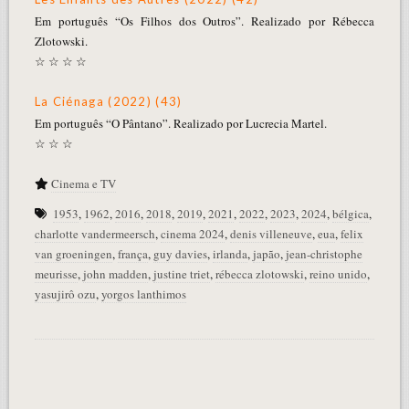
Em português “Os Filhos dos Outros”. Realizado por Rébecca
Zlotowski.
☆ ☆ ☆ ☆
La Ciénaga (2022) (43)
Em português “O Pântano”. Realizado por Lucrecia Martel.
☆ ☆ ☆
Cinema e TV
1953
,
1962
,
2016
,
2018
,
2019
,
2021
,
2022
,
2023
,
2024
,
bélgica
,
charlotte vandermeersch
,
cinema 2024
,
denis villeneuve
,
eua
,
felix
van groeningen
,
frança
,
guy davies
,
irlanda
,
japão
,
jean-christophe
meurisse
,
john madden
,
justine triet
,
rébecca zlotowski
,
reino unido
,
yasujirô ozu
,
yorgos lanthimos