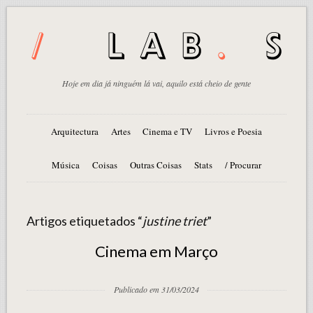
Hoje em dia já ninguém lá vai, aquilo está cheio de gente
Arquitectura
Artes
Cinema e TV
Livros e Poesia
Música
Coisas
Outras Coisas
Stats
/ Procurar
Artigos etiquetados “
justine triet
”
Cinema em Março
Publicado em 31/03/2024