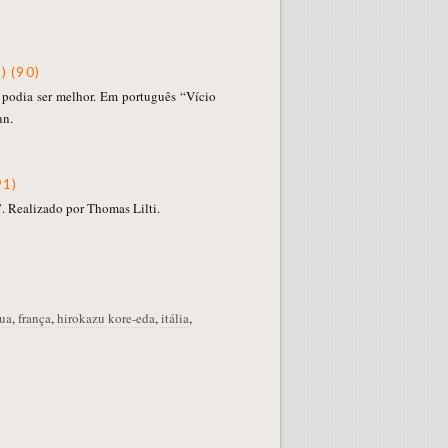
) (90)
podia ser melhor. Em português “Vício
nn.
91)
. Realizado por Thomas Lilti.
ua
,
frança
,
hirokazu kore-eda
,
itália
,