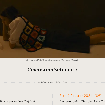
Amanda (2022), realizado por Carolina Cavalli.
Cinema em Setembro
Publicado em 30/09/2024
Rien à Foutre (2021) (89)
lizado por Andrew Bujalski.
Em português “Geração Low-Cost