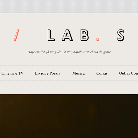
Hoje em dia já ninguém lá vai, aquilo está cheio de gente
Cinema e TV
Livros e Poesia
Música
Coisas
Outras Coi