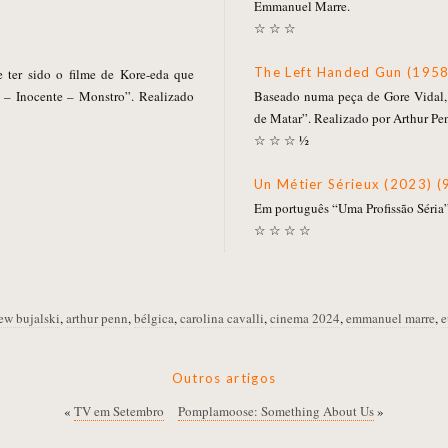
Emmanuel Marre.
☆ ☆ ☆
The Left Handed Gun (1958
e ter sido o filme de Kore-eda que
 – Inocente – Monstro”. Realizado
Baseado numa peça de Gore Vidal, 
de Matar”. Realizado por Arthur Pe
☆ ☆ ☆ ½
Un Métier Sérieux (2023) (
Em português “Uma Profissão Séria”
☆ ☆ ☆ ☆
ew bujalski
,
arthur penn
,
bélgica
,
carolina cavalli
,
cinema 2024
,
emmanuel marre
,
e
Outros artigos
«
TV em Setembro
Pomplamoose: Something About Us
»