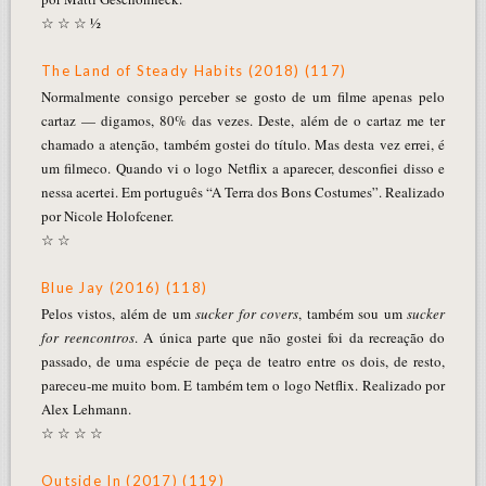
☆ ☆ ☆ ½
The Land of Steady Habits (2018) (117)
Normalmente consigo perceber se gosto de um filme apenas pelo
cartaz — digamos, 80% das vezes. Deste, além de o cartaz me ter
chamado a atenção, também gostei do título. Mas desta vez errei, é
um filmeco. Quando vi o logo Netflix a aparecer, desconfiei disso e
nessa acertei. Em português “A Terra dos Bons Costumes”. Realizado
por Nicole Holofcener.
☆ ☆
Blue Jay (2016) (118)
Pelos vistos, além de um
sucker for covers
, também sou um
sucker
for reencontros
. A única parte que não gostei foi da recreação do
passado, de uma espécie de peça de teatro entre os dois, de resto,
pareceu-me muito bom. E também tem o logo Netflix. Realizado por
Alex Lehmann.
☆ ☆ ☆ ☆
Outside In (2017) (119)