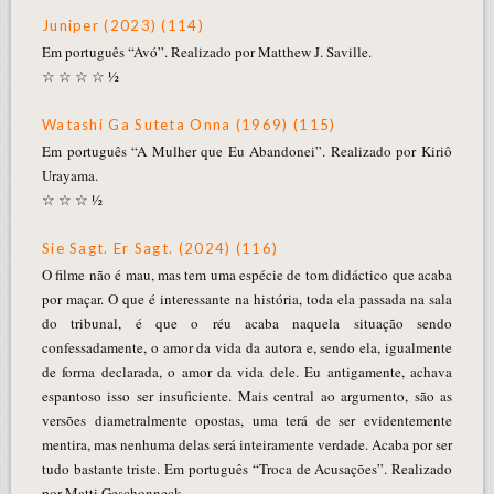
Juniper (2023) (114)
Em português “Avó”. Realizado por Matthew J. Saville.
☆ ☆ ☆ ☆ ½
Watashi Ga Suteta Onna (1969) (115)
Em português “A Mulher que Eu Abandonei”. Realizado por Kiriô
Urayama.
☆ ☆ ☆ ½
Sie Sagt. Er Sagt. (2024) (116)
O filme não é mau, mas tem uma espécie de tom didáctico que acaba
por maçar. O que é interessante na história, toda ela passada na sala
do tribunal, é que o réu acaba naquela situação sendo
confessadamente, o amor da vida da autora e, sendo ela, igualmente
de forma declarada, o amor da vida dele. Eu antigamente, achava
espantoso isso ser insuficiente. Mais central ao argumento, são as
versões diametralmente opostas, uma terá de ser evidentemente
mentira, mas nenhuma delas será inteiramente verdade. Acaba por ser
tudo bastante triste. Em português “Troca de Acusações”. Realizado
por Matti Geschonneck.