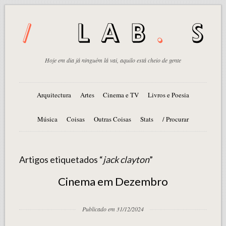
Hoje em dia já ninguém lá vai, aquilo está cheio de gente
Arquitectura
Artes
Cinema e TV
Livros e Poesia
Música
Coisas
Outras Coisas
Stats
/ Procurar
Artigos etiquetados “
jack clayton
”
Cinema em Dezembro
Publicado em 31/12/2024