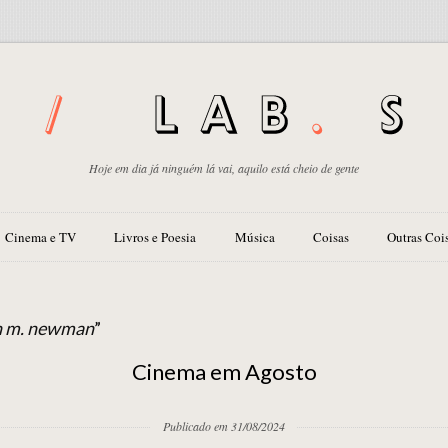
Hoje em dia já ninguém lá vai, aquilo está cheio de gente
Cinema e TV
Livros e Poesia
Música
Coisas
Outras Coi
h m. newman
”
Cinema em Agosto
Publicado em 31/08/2024