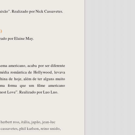
ixão”. Realizado por Nick Cassavetes.
)
zado por Elaine May.
nema americano, acaba por ser diferente
omédia romântica de Hollywood, levava
China de hoje, além de ter alguns muito
ma forma que um filme americano
most Love”. Realizado por Luo Luo.
,
herbert ross
,
itália
,
japão
,
jean-luc
 cassavetes
,
phil karlson
,
reino unido
,