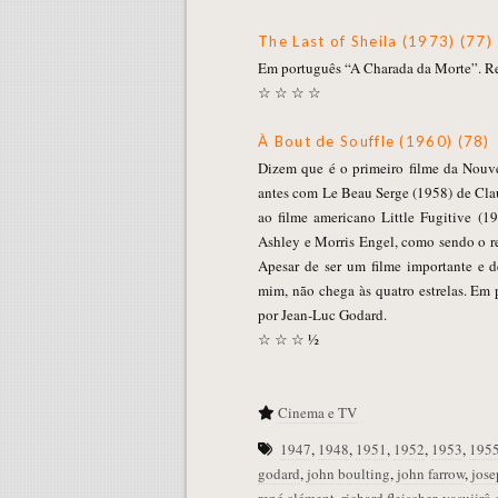
The Last of Sheila (1973) (77)
Em português “A Charada da Morte”. Re
☆ ☆ ☆ ☆
À Bout de Souffle (1960) (78)
Dizem que é o primeiro filme da Nouve
antes com Le Beau Serge (1958) de Clau
ao filme americano Little Fugitive (1
Ashley e Morris Engel, como sendo o r
Apesar de ser um filme importante e d
mim, não chega às quatro estrelas. Em
por Jean-Luc Godard.
☆ ☆ ☆ ½
Cinema e TV
1947
,
1948
,
1951
,
1952
,
1953
,
195
godard
,
john boulting
,
john farrow
,
jos