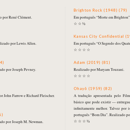
Brighton Rock (1948) (79)
o por René Clément.
Em português “Morte em Brighton”.
☆ ☆ ½
Kansas City Confidential (
izado por Lewis Allen.
Em português “O Segredo dos Quatro
☆ ☆ ☆ ☆
4)
Adam (2019) (81)
ado por Joseph Pevney.
Realizado por Maryam Touzani.
☆ ☆ ☆ ☆
)
Ohayô (1959) (82)
r John Farrow e Richard Fleischer.
A tradução apresentada pelo Film
básico que pode existir — entreguem 
infinitamente melhor. Talvez por 
português “Bom Dia”. Realizado po
6)
☆ ☆ ☆ ½
ado por Joseph M. Newman.