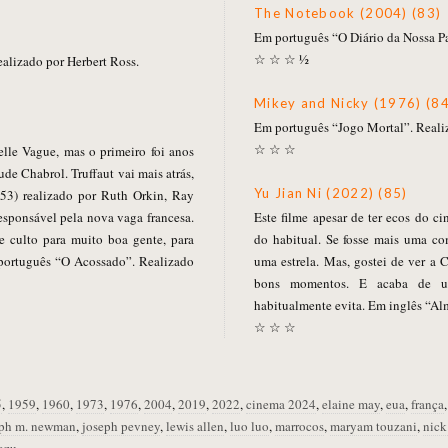
The Notebook (2004) (83)
Em português “O Diário da Nossa Pa
☆ ☆ ☆ ½
alizado por Herbert Ross.
Mikey and Nicky (1976) (84
Em português “Jogo Mortal”. Reali
☆ ☆ ☆
lle Vague, mas o primeiro foi anos
de Chabrol. Truffaut vai mais atrás,
Yu Jian Ni (2022) (85)
953) realizado por Ruth Orkin, Ray
esponsável pela nova vaga francesa.
Este filme apesar de ter ecos do ci
e culto para muito boa gente, para
do habitual. Se fosse mais uma c
 português “O Acossado”. Realizado
uma estrela. Mas, gostei de ver a 
bons momentos. E acaba de u
habitualmente evita. Em inglês “Al
☆ ☆ ☆
5
,
1959
,
1960
,
1973
,
1976
,
2004
,
2019
,
2022
,
cinema 2024
,
elaine may
,
eua
,
frança
eph m. newman
,
joseph pevney
,
lewis allen
,
luo luo
,
marrocos
,
maryam touzani
,
nick