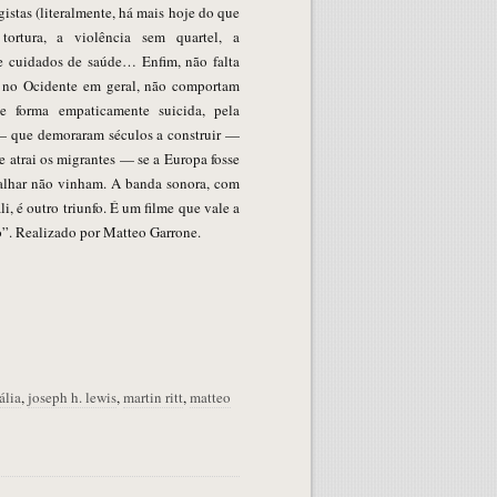
istas (literalmente, há mais hoje do que
tortura, a violência sem quartel, a
de cuidados de saúde… Enfim, não falta
e no Ocidente em geral, não comportam
de forma empaticamente suicida, pela
 — que demoraram séculos a construir —
e atrai os migrantes — se a Europa fosse
calhar não vinham. A banda sonora, com
, é outro triunfo. É um filme que vale a
”. Realizado por Matteo Garrone.
tália
,
joseph h. lewis
,
martin ritt
,
matteo