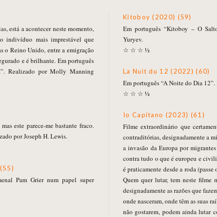
Kitoboy (2020) (59)
ias, está a acontecer neste momento,
Em português “Kitoboy – O Salto
o indivíduo mais imprestável que
Yuryev.
mas o Reino Unido, entre a emigração
☆ ☆ ☆ ½
segurado e é brilhante. Em português
”. Realizado por Molly Manning
La Nuit du 12 (2022) (60)
Em português “A Noite do Dia 12”.
☆ ☆ ☆ ½
Io Capitano (2023) (61)
 mas este parece-me bastante fraco.
Filme extraordinário que certament
zado por Joseph H. Lewis.
contraditórias, designadamente a 
a invasão da Europa por migrantes
contra tudo o que é europeu e civi
(55)
é praticamente desde a roda (passe
enal Pam Grier num papel super
Quem quer lutar, tem neste filme m
.
designadamente as razões que fazem 
onde nasceram, onde têm as suas raí
não gostarem, podem ainda lutar co