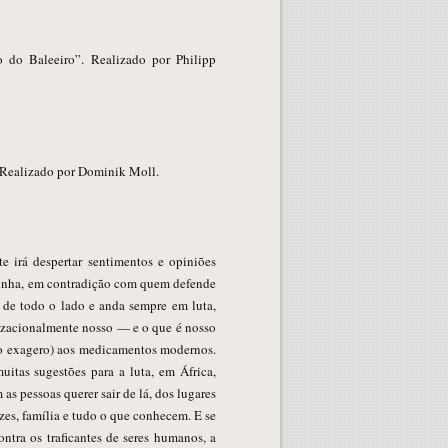
 do Baleeiro”. Realizado por Philipp
 Realizado por Dominik Moll.
e irá despertar sentimentos e opiniões
minha, em contradição com quem defende
 de todo o lado e anda sempre em luta,
lizacionalmente nosso — e o que é nosso
 o exagero) aos medicamentos modernos.
uitas sugestões para a luta, em África,
as pessoas querer sair de lá, dos lugares
zes, família e tudo o que conhecem. E se
ntra os traficantes de seres humanos, a