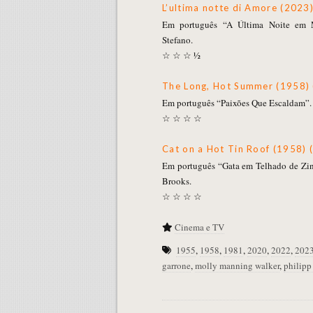
L’ultima notte di Amore (2023)
Em português “A Última Noite em M
Stefano.
☆ ☆ ☆ ½
The Long, Hot Summer (1958) 
Em português “Paixões Que Escaldam”. 
☆ ☆ ☆ ☆
Cat on a Hot Tin Roof (1958) 
Em português “Gata em Telhado de Zin
Brooks.
☆ ☆ ☆ ☆
Cinema e TV
1955
,
1958
,
1981
,
2020
,
2022
,
202
garrone
,
molly manning walker
,
philipp