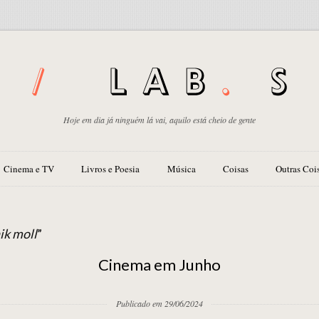
Hoje em dia já ninguém lá vai, aquilo está cheio de gente
Cinema e TV
Livros e Poesia
Música
Coisas
Outras Coi
ik moll
”
Cinema em Junho
Publicado em 29/06/2024