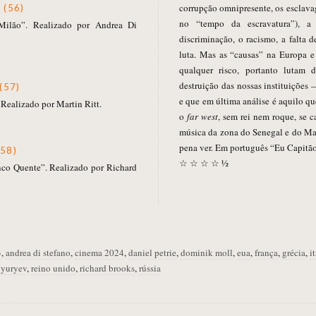
corrupção omnipresente, os esclavag
 (56)
no “tempo da escravatura”), a 
ilão”. Realizado por Andrea Di
discriminação, o racismo, a falta 
luta. Mas as “causas” na Europa 
qualquer risco, portanto lutam 
destruição das nossas instituições
(57)
e que em última análise é aquilo qu
Realizado por Martin Ritt.
o
far west
, sem rei nem roque, se 
música da zona do Senegal e do Mali
pena ver. Em português “Eu Capitão
(58)
☆ ☆ ☆ ☆ ½
co Quente”. Realizado por Richard
3
,
andrea di stefano
,
cinema 2024
,
daniel petrie
,
dominik moll
,
eua
,
frança
,
grécia
,
i
 yuryev
,
reino unido
,
richard brooks
,
rússia