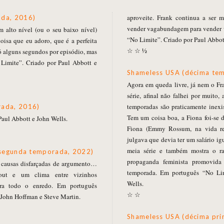
aproveite. Frank continua a ser m
ada, 2016)
vender vagabundagem para vender 
m alto nível (ou o seu baixo nível)
“No Limite”. Criado por Paul Abbot
oisa que eu adoro, que é a perfeita
☆ ☆ ½
ó alguns segundos por episódio, mas
Limite”. Criado por Paul Abbott e
Shameless USA (décima te
Agora em queda livre, já nem o F
série, afinal não falhei por muito,
temporadas são praticamente inexist
rada, 2016)
Tem um coisa boa, a Fiona foi-se de
aul Abbott e John Wells.
Fiona (Emmy Rossum, na vida rea
julgava que devia ter um salário ig
meia série e também mostra o ra
 (segunda temporada, 2022)
propaganda feminista promovida 
 causas disfarçadas de argumento…
temporada. Em português “No Lim
out e um clima entre vizinhos
Wells.
ara todo o enredo. Em português
☆ ☆
 John Hoffman e Steve Martin.
Shameless USA (décima pri