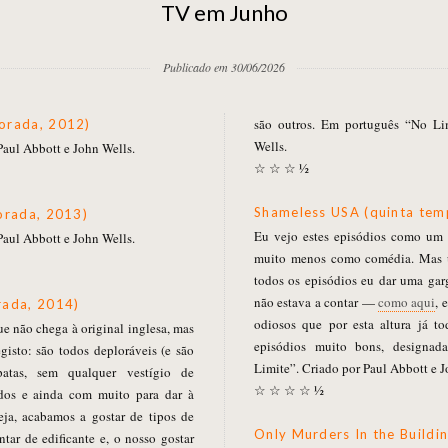
TV em Junho
Publicado em 30/06/2026
são outros. Em português “No Li
orada, 2012)
Wells.
aul Abbott e John Wells.
☆ ☆ ☆ ½
Shameless USA (quinta tem
orada, 2013)
Eu vejo estes episódios como um
aul Abbott e John Wells.
muito menos como comédia. Mas u
todos os episódios eu dar uma ga
não estava a contar —
como aqui
, 
rada, 2014)
odiosos que por esta altura já t
ue não chega à original inglesa, mas
episódios muito bons, designa
egisto: são todos deploráveis (e são
Limite”. Criado por Paul Abbott e J
patas, sem qualquer vestígio de
☆ ☆ ☆ ☆ ½
dos e ainda com muito para dar à
eja, acabamos a gostar de tipos de
Only Murders In the Buildi
tar de edificante e, o nosso gostar