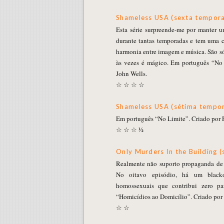
Shameless USA (sexta tempor
Esta série surpreende-me por manter u
durante tantas temporadas e tem uma c
harmonia entre imagem e música. São s
às vezes é mágico. Em português “No 
John Wells.
☆ ☆ ☆ ☆
Shameless USA (sétima tempo
Em português “No Limite”. Criado por P
☆ ☆ ☆ ½
Only Murders In the Building
Realmente não suporto propaganda de
No oitavo episódio, há um black
homossexuais que contribui zero p
“Homicídios ao Domicílio”. Criado por
☆ ☆