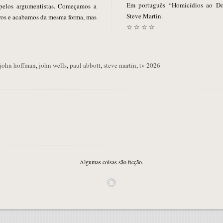
Em português “Homicídios ao Do
 pelos argumentistas. Começamos a
Steve Martin.
utros e acabamos da mesma forma, mas
☆ ☆ ☆ ☆
john hoffman
,
john wells
,
paul abbott
,
steve martin
,
tv 2026
Algumas coisas são ficção.