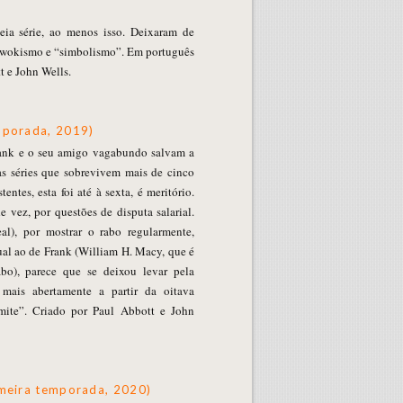
eia série, ao menos isso. Deixaram de
wokismo e “simbolismo”. Em português
t e John Wells.
mporada, 2019)
rank e o seu amigo vagabundo salvam a
 as séries que sobrevivem mais de cinco
entes, esta foi até à sexta, é meritório.
 vez, por questões de disputa salarial.
l), por mostrar o rabo regularmente,
ual ao de Frank (William H. Macy, que é
bo), parece que se deixou levar pela
mais abertamente a partir da oitava
ite”. Criado por Paul Abbott e John
meira temporada, 2020)