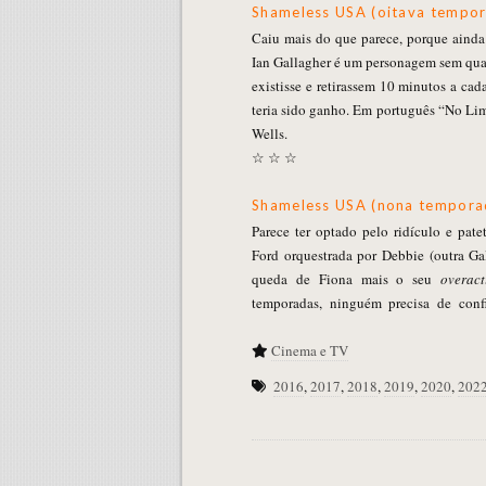
Shameless USA (oitava tempo
Caiu mais do que parece, porque ainda
Ian Gallagher é um personagem sem qual
existisse e retirassem 10 minutos a cad
teria sido ganho. Em português “No Lim
Wells.
☆ ☆ ☆
Shameless USA (nona tempora
Parece ter optado pelo ridículo e pate
Ford orquestrada por Debbie (outra Ga
queda de Fiona mais o seu
overact
temporadas, ninguém precisa de con
Cinema e TV
2016
,
2017
,
2018
,
2019
,
2020
,
202