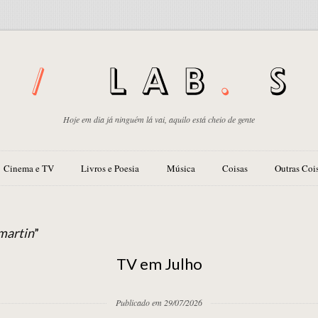
Hoje em dia já ninguém lá vai, aquilo está cheio de gente
Cinema e TV
Livros e Poesia
Música
Coisas
Outras Coi
martin
”
TV em Julho
Publicado em 29/07/2026