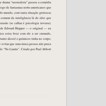
e drama “neorealista” passou a comédia
logo de fantasmas norte-americanos que
do mundo, com tanta situação grotescas
omum da inteligência lá do sítio que
nsão (se calhar é psicologia inversa).
 de Edward Hopper — o original — eu
ica coisa boa) com ele a ser cremado,
anto álcool e químicos tinha no corpo,
 evitar que uma única pessoa não perca
ês “No Limite”. Criado por Paul Abbott