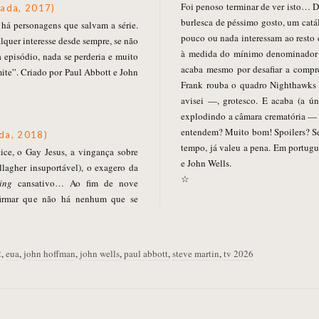
Foi penoso terminar de ver isto… D
rada, 2017)
burlesca de péssimo gosto, um catá
 há personagens que salvam a série.
pouco ou nada interessam ao resto 
quer interesse desde sempre, se não
à medida do mínimo denominador c
a episódio, nada se perderia e muito
acaba mesmo por desafiar a compree
ite”. Criado por Paul Abbott e John
Frank rouba o quadro Nighthawks
avisei —, grotesco. E acaba (a ún
explodindo a câmara crematória — t
entendem? Muito bom! Spoilers? Se
da, 2018)
tempo, já valeu a pena. Em portugu
tice, o Gay Jesus, a vingança sobre
e John Wells.
llagher insuportável), o exagero da
☆
ing
cansativo… Ao fim de nove
firmar que não há nenhum que se
2
,
eua
,
john hoffman
,
john wells
,
paul abbott
,
steve martin
,
tv 2026